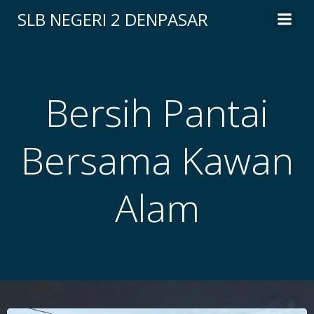
Skip
SLB NEGERI 2 DENPASAR
to
content
Bersih Pantai
Bersama Kawan
Alam