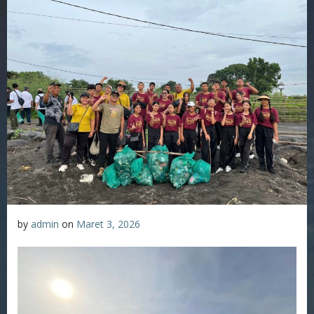
by
admin
on
Maret 3, 2026