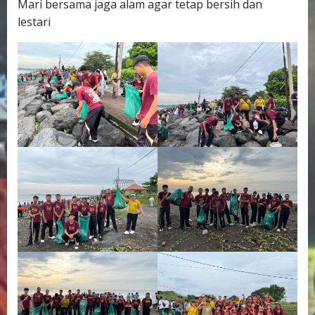
Mari bersama jaga alam agar tetap bersih dan
lestari