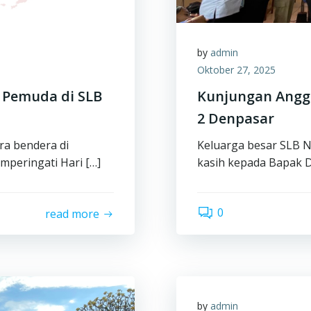
by
admin
Oktober 27, 2025
 Pemuda di SLB
Kunjungan Anggot
2 Denpasar
ra bendera di
Keluarga besar SLB 
peringati Hari […]
kasih kepada Bapak Dr
0
read more
by
admin