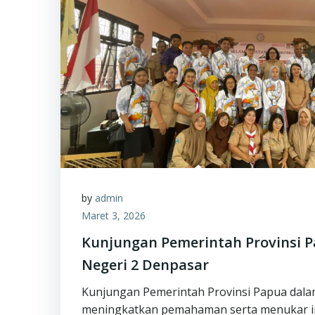
by
admin
Maret 3, 2026
Kunjungan Pemerintah Provinsi P
Negeri 2 Denpasar
Kunjungan Pemerintah Provinsi Papua dal
meningkatkan pemahaman serta menukar in