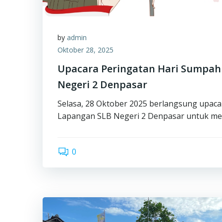
by
admin
Oktober 28, 2025
Upacara Peringatan Hari Sumpah
Negeri 2 Denpasar
Selasa, 28 Oktober 2025 berlangsung upaca
Lapangan SLB Negeri 2 Denpasar untuk mem
0