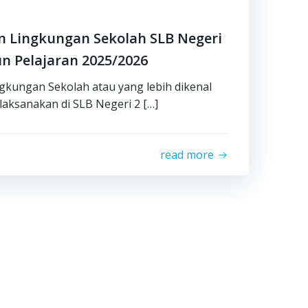
 Lingkungan Sekolah SLB Negeri
n Pelajaran 2025/2026
kungan Sekolah atau yang lebih dikenal
laksanakan di SLB Negeri 2 […]
read more