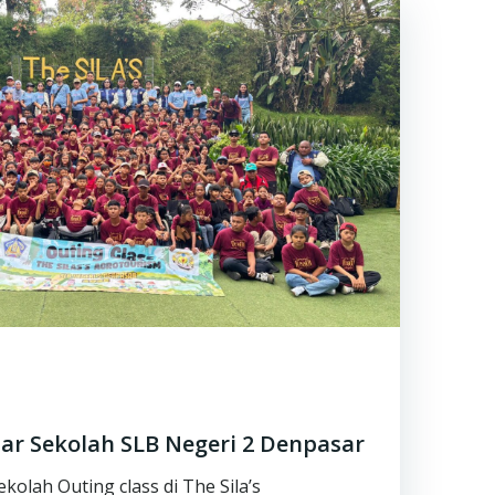
ar Sekolah SLB Negeri 2 Denpasar
ekolah Outing class di The Sila’s