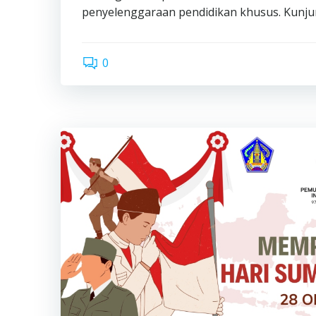
penyelenggaraan pendidikan khusus. Kunju
0