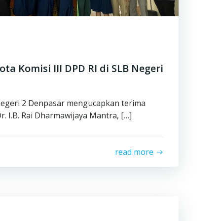
a Komisi III DPD RI di SLB Negeri
Negeri 2 Denpasar mengucapkan terima
. I.B. Rai Dharmawijaya Mantra, […]
read more