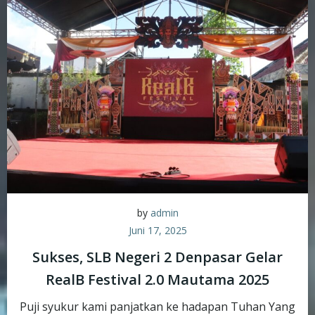
by
admin
Juni 17, 2025
Sukses, SLB Negeri 2 Denpasar Gelar
RealB Festival 2.0 Mautama 2025
Puji syukur kami panjatkan ke hadapan Tuhan Yang