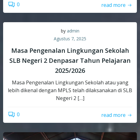
0
read more
by
admin
Agustus 7, 2025
Masa Pengenalan Lingkungan Sekolah
SLB Negeri 2 Denpasar Tahun Pelajaran
2025/2026
Masa Pengenalan Lingkungan Sekolah atau yang
lebih dikenal dengan MPLS telah dilaksanakan di SLB
Negeri 2 […]
0
read more