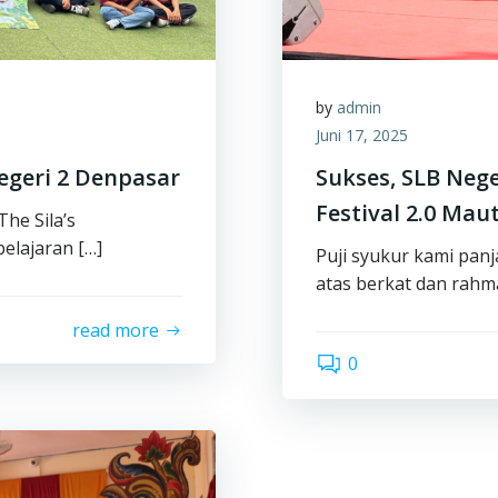
by
admin
Juni 17, 2025
egeri 2 Denpasar
Sukses, SLB Nege
Festival 2.0 Ma
The Sila’s
elajaran […]
Puji syukur kami pa
atas berkat dan rahma
read more
0