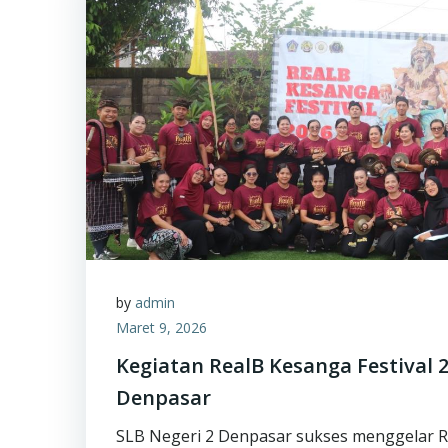
by
admin
Maret 9, 2026
Kegiatan RealB Kesanga Festival 2
Denpasar
SLB Negeri 2 Denpasar sukses menggelar 