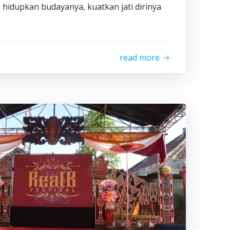
 hidupkan budayanya, kuatkan jati dirinya
read more