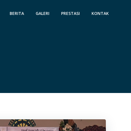
BERITA
GALERI
PRESTASI
KONTAK