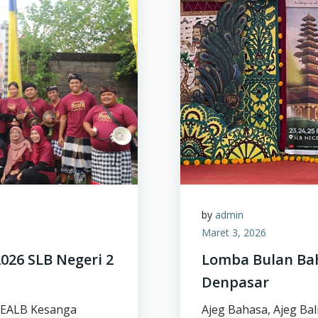
by
admin
Maret 3, 2026
026 SLB Negeri 2
Lomba Bulan Baha
Denpasar
REALB Kesanga
Ajeg Bahasa, Ajeg Ba